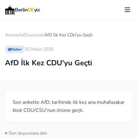
Berlin
DE
yiz
Anasayfa
/
Duyurular
/
AfD İlk Kez CDU'yu Geçti
30 Mayıs 2026
Haber
AfD İlk Kez CDU'yu Geçti
Son ankette AfD, tarihinde ilk kez ana muhafazakar
blok CDU/CSU'nun önüne geçti.
Tüm duyurulara dön