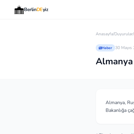
Berlin
DE
yiz
Anasayfa
/
Duyurular
/
30 Mayıs
Haber
Almanya B
Almanya, Rusy
Bakanlığa çağ