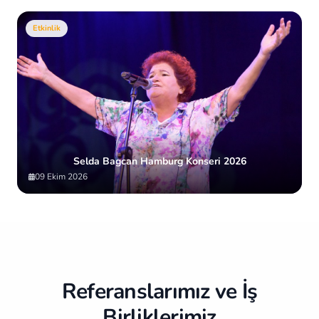
Etkinlik
Selda Bagcan Hamburg Konseri 2026
09 Ekim 2026
Item
2
of
10
Referanslarımız ve İş
Birliklerimiz