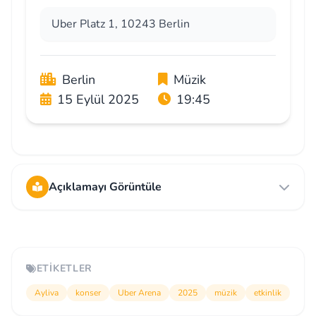
Uber Platz 1, 10243 Berlin
Berlin
Müzik
15 Eylül 2025
19:45
Açıklamayı Görüntüle
ETIKETLER
Ayliva
konser
Uber Arena
2025
müzik
etkinlik