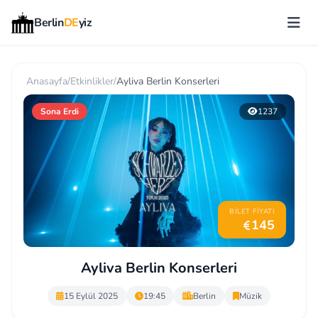
Berlin
DE
yiz
Anasayfa
/
Etkinlikler
/
Ayliva Berlin Konserleri
Sona Erdi
1237
BILET FIYATI
145
Ayliva Berlin Konserleri
15 Eylül 2025
19:45
Berlin
Müzik