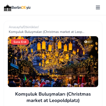
Berlin
DE
yiz
Anasayfa
/
Etkinlikler
/
Komşuluk Buluşmaları (Christmas market at Leopoldplatz)
Sona Erdi
407
Komşuluk Buluşmaları (Christmas
market at Leopoldplatz)