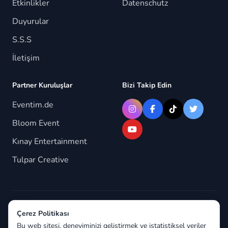
Etkinlikler
Datenschutz
Duyurular
S.S.S
İletişim
Partner Kuruluşlar
Bizi Takip Edin
Eventim.de
Bloom Event
Kınay Entertainment
Tulpar Creative
© 2026 Berlindeyiz.de. Tüm hakları saklıdır.
Çerez Politikası
Bu web sitesi, deneyiminizi geliştirmek ve istatistiksel veriler