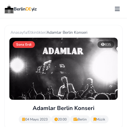
Berlin
DE
yiz
Anasayfa
/
Etkinlikler
/
Adamlar Berlin Konseri
Sona Erdi
835
Adamlar Berlin Konseri
04 Mayıs 2023
20:00
Berlin
Müzik