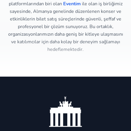
platformlarından biri olan
Eventim
ile olan iş birliğimiz
sayesinde, Almanya genelinde düzenlenen konser ve
etkinliklerin bilet satış süreçlerinde güvenli, şeffaf ve
profesyonel bir çözüm sunuyoruz. Bu ortaklık,
organizasyonlarımızın daha geniş bir kitleye ulaşmasını
ve katılımcılar için daha kolay bir deneyim sağlamayı
hedeflemektedir.
×
Berlindeyiz'e Hoş Geldiniz! 👋
Almanya'da yaşam, etkinlikler ve kültürel içerikler
için bizi takip edin!
Instagram'da Takip Et