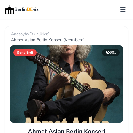
Berlin
DE
yiz
Anasayfa
/
Etkinlikler
/
Ahmet Aslan Berlin Konseri (Kreuzberg)
Sona Erdi
981
Ahmet Aslan Berlin Konseri