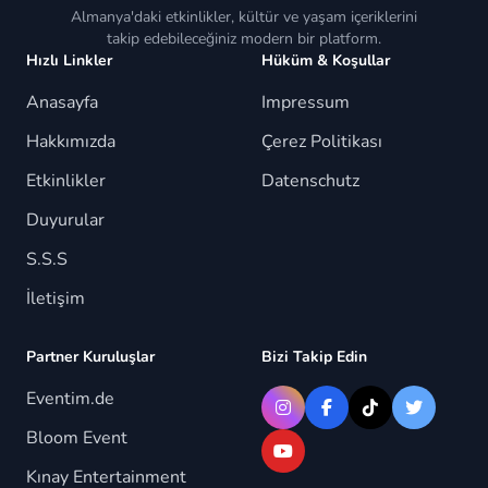
Almanya'daki etkinlikler, kültür ve yaşam içeriklerini
takip edebileceğiniz modern bir platform.
Hızlı Linkler
Hüküm & Koşullar
Instagram ve TikTok hesaplarımızda Almanya'daki
Anasayfa
Impressum
yaşamdan etkinliklere kadar birçok içeriği paylaşıyoruz.
Hakkımızda
Çerez Politikası
Etkinlikler
EVENTIM PARTNERIYIZ!
Datenschutz
Duyurular
Eventim.de İş Birliğiyle
S.S.S
İletişim
Teşekkürler, belki daha sonra :)
Partner Kuruluşlar
Bizi Takip Edin
Eventim.de
Bloom Event
Kınay Entertainment