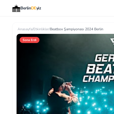
Berlin
DE
yiz
Anasayfa
/
Etkinlikler
/
Beatbox Şampiyonası 2024 Berlin
Sona Erdi