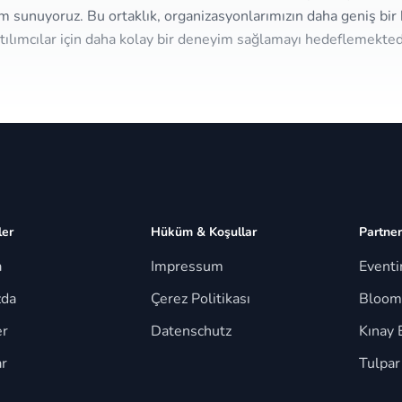
m sunuyoruz. Bu ortaklık, organizasyonlarımızın daha geniş bir 
tılımcılar için daha kolay bir deneyim sağlamayı hedeflemekted
ler
Hüküm & Koşullar
Partner
a
Impressum
Event
zda
Çerez Politikası
Bloom
er
Datenschutz
Kınay 
r
Tulpar