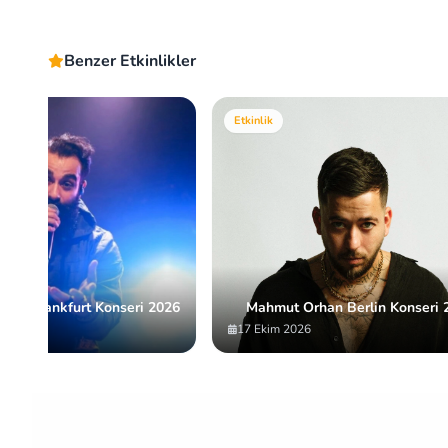
Benzer Etkinlikler
Etkinlik
men Frankfurt Konseri 2026
Mahmut Orhan Berlin Konseri 
17 Ekim 2026
Item
2
of
10