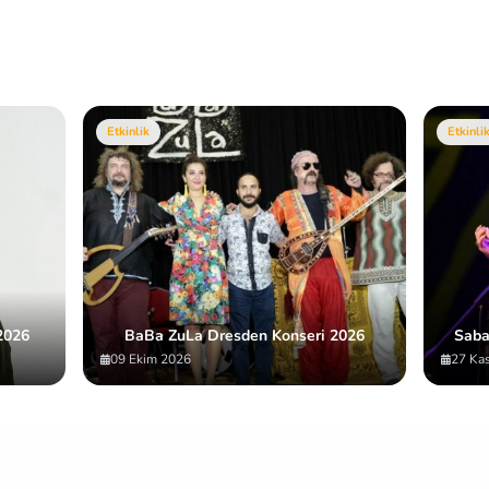
Etkinlik
Etkinli
2026
BaBa ZuLa Dresden Konseri 2026
Saba
09 Ekim 2026
27 Ka