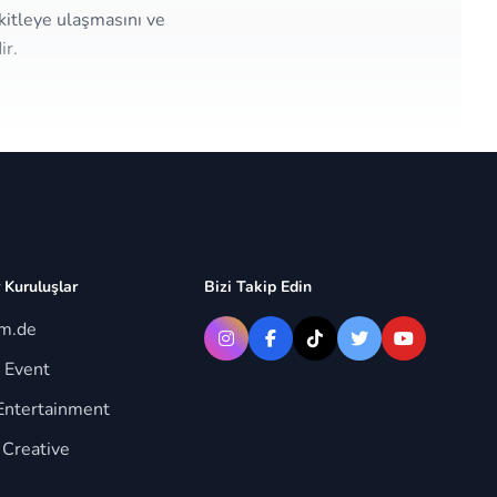
kitleye ulaşmasını ve
ir.
 Kuruluşlar
Bizi Takip Edin
im.de
 Event
Entertainment
 Creative