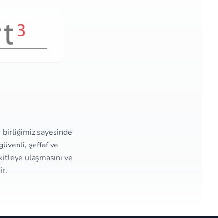
ş birliğimiz sayesinde,
üvenli, şeffaf ve
kitleye ulaşmasını ve
ir.