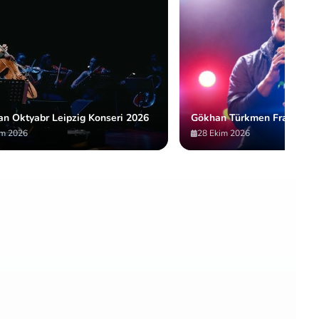
an Oktyabr Leipzig Konseri 2026
Gökhan Türkmen Frankfurt 
im 2026
28 Ekim 2026