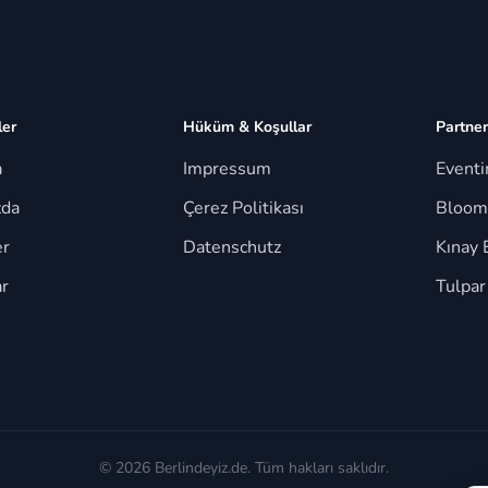
ler
Hüküm & Koşullar
Partner
a
Impressum
Event
zda
Çerez Politikası
Bloom
er
Datenschutz
Kınay 
r
Tulpar
© 2026 Berlindeyiz.de. Tüm hakları saklıdır.