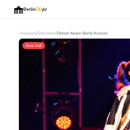
Berlin
DE
yiz
Anasayfa
/
Etkinlikler
/
Demet Akalın Berlin Konseri
Sona Erdi