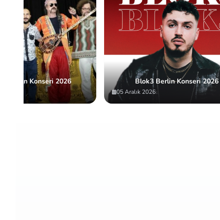
uLa Köln Konseri 2026
Blok3 Berlin Konseri 2026
05 Aralık 2026
Item
2
of
10