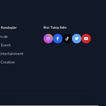
 Kuruluşlar
Bizi Takip Edin
im.de
 Event
Entertainment
 Creative