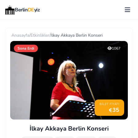
Berlin
DE
yiz
Anasayfa
/
Etkinlikler
/
İlkay Akkaya Berlin Konseri
Sona Erdi
1067
BILET FIYATI
35
İlkay Akkaya Berlin Konseri