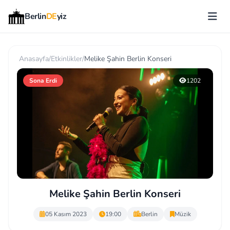
Berlin
DE
yiz
Anasayfa
/
Etkinlikler
/
Melike Şahin Berlin Konseri
Sona Erdi
1202
Melike Şahin Berlin Konseri
05 Kasım 2023
19:00
Berlin
Müzik