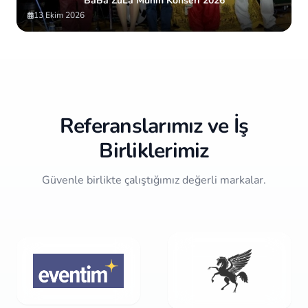
BaBa ZuLa Münih Konseri 2026
13 Ekim 2026
Item
2
of
10
Referanslarımız ve İş
Birliklerimiz
Güvenle birlikte çalıştığımız değerli markalar.