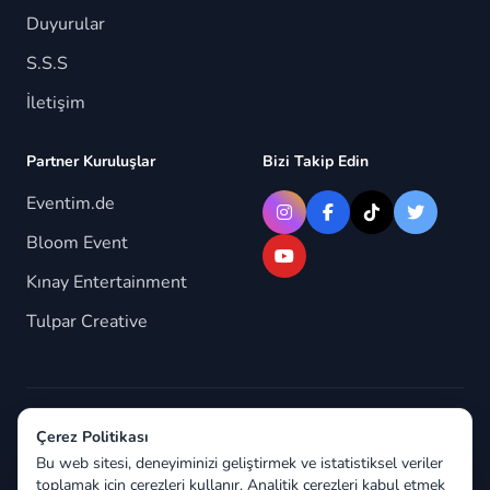
Duyurular
S.S.S
İletişim
Partner Kuruluşlar
Bizi Takip Edin
Eventim.de
Bloom Event
Kınay Entertainment
Tulpar Creative
© 2026 Berlindeyiz.de. Tüm hakları saklıdır.
Çerez Politikası
Bu web sitesi, deneyiminizi geliştirmek ve istatistiksel veriler
toplamak için çerezleri kullanır. Analitik çerezleri kabul etmek