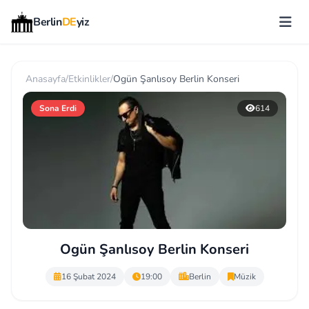
Berlin
DE
yiz
Anasayfa
/
Etkinlikler
/
Ogün Şanlısoy Berlin Konseri
Sona Erdi
614
Ogün Şanlısoy Berlin Konseri
16 Şubat 2024
19:00
Berlin
Müzik