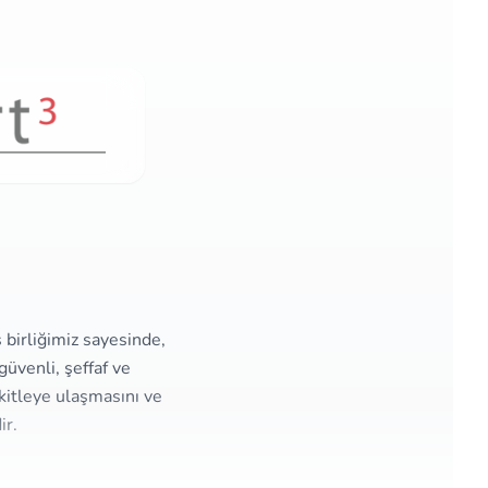
ş birliğimiz sayesinde,
üvenli, şeffaf ve
kitleye ulaşmasını ve
ir.