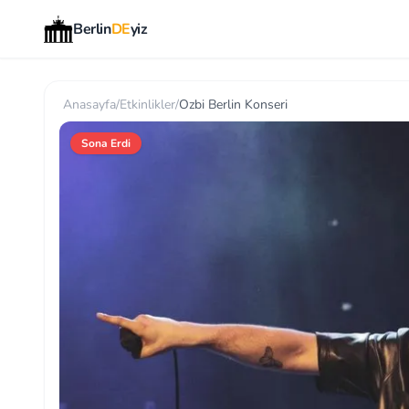
Berlin
DE
yiz
Anasayfa
/
Etkinlikler
/
Ozbi Berlin Konseri
Sona Erdi