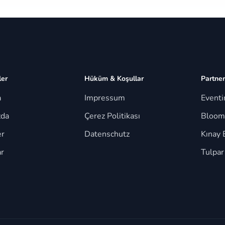
ler
Hüküm & Koşullar
Partner
a
Impressum
Event
zda
Çerez Politikası
Bloom
er
Datenschutz
Kınay 
r
Tulpar