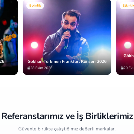
Etkinlik
Etkinli
Gökh
26
Gökhan Türkmen Frankfurt Konseri 2026
28 Ekim 2026
20 Ek
Referanslarımız ve İş Birliklerimiz
Güvenle birlikte çalıştığımız değerli markalar.