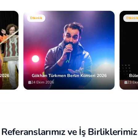
Etkinlik
Etkinli
 2026
Gökhan Türkmen Berlin Konseri 2026
Büle
24 Ekim 2026
23 Ek
Referanslarımız ve İş Birliklerimiz