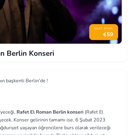
BILET FIYATI
59
n Berlin Konseri
n başkenti Berlin'de !
eyeceği,
Rafet El Roman Berlin konseri
(Rafet El
eşecek. Konser gelirinin tamamı ise, 6 Şubat 2023
duriyet yaşayan öğrencilere burs olarak verileceği