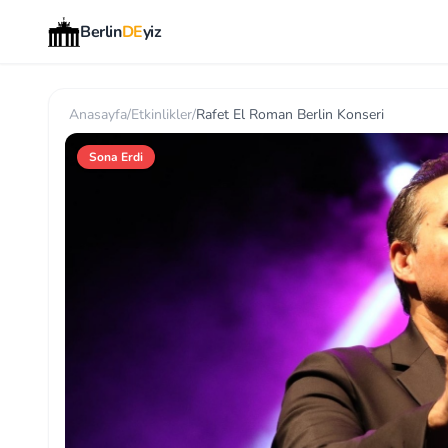
Berlin
DE
yiz
Anasayfa
/
Etkinlikler
/
Rafet El Roman Berlin Konseri
Sona Erdi