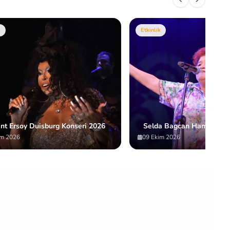
k
Etkinlik
nt Ersoy Duisburg Konseri 2026
Selda Bagcan Hamburg Ko
im 2026
09 Ekim 2026