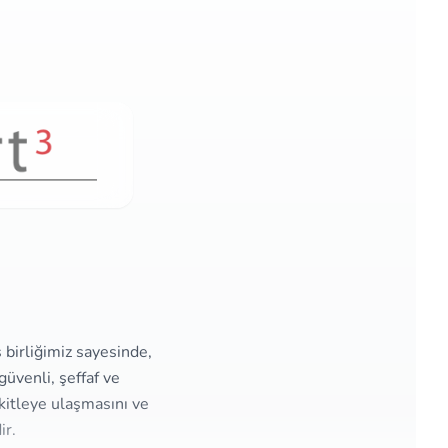
ş birliğimiz sayesinde,
üvenli, şeffaf ve
kitleye ulaşmasını ve
ir.