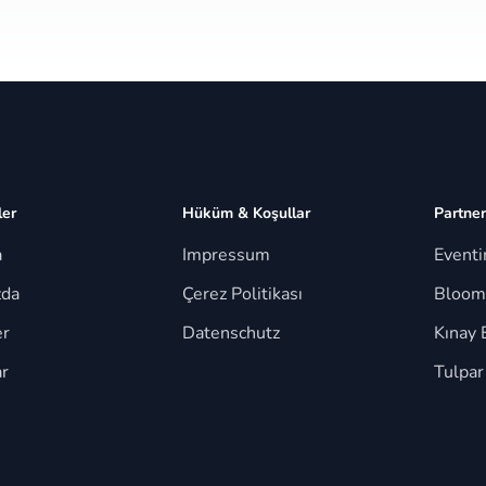
ler
Hüküm & Koşullar
Partner
a
Impressum
Event
zda
Çerez Politikası
Bloom
er
Datenschutz
Kınay 
r
Tulpar