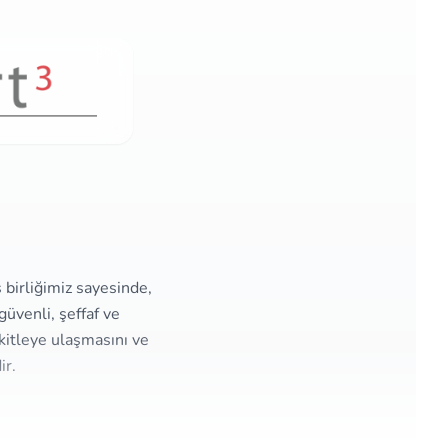
ş birliğimiz sayesinde,
üvenli, şeffaf ve
kitleye ulaşmasını ve
ir.