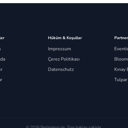
ler
Hüküm & Koşullar
Partner
a
Impressum
Event
zda
Çerez Politikası
Bloom
er
Datenschutz
Kınay 
r
Tulpar
© 2026 Berlindeyiz.de. Tüm hakları saklıdır.