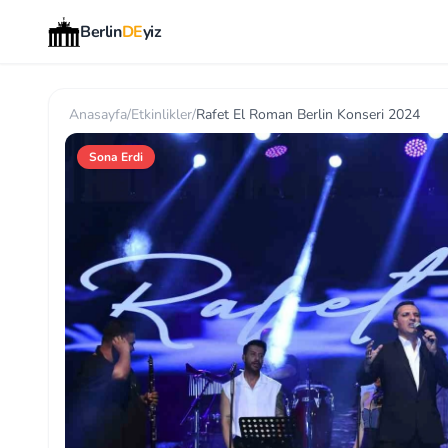
Berlin
DE
yiz
Anasayfa
/
Etkinlikler
/
Rafet El Roman Berlin Konseri 2024
Sona Erdi