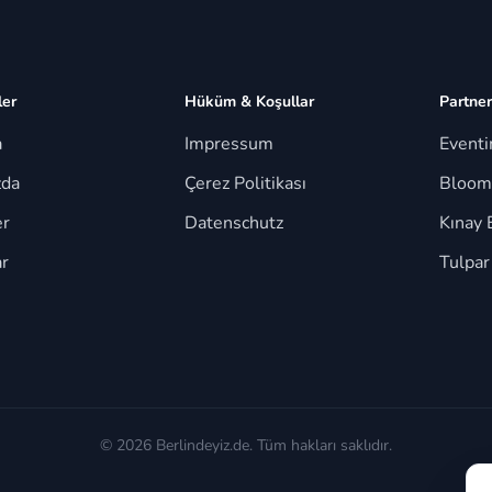
ler
Hüküm & Koşullar
Partner
a
Impressum
Event
zda
Çerez Politikası
Bloom
er
Datenschutz
Kınay 
r
Tulpar
© 2026 Berlindeyiz.de. Tüm hakları saklıdır.