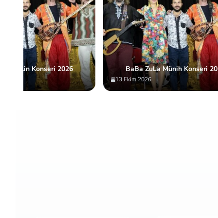
La Berlin Konseri 2026
BaBa ZuLa Münih Konseri 20
13 Ekim 2026
Item
2
of
10