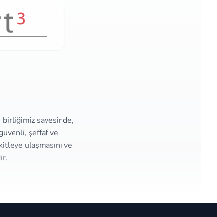
ş birliğimiz sayesinde,
üvenli, şeffaf ve
kitleye ulaşmasını ve
ir.