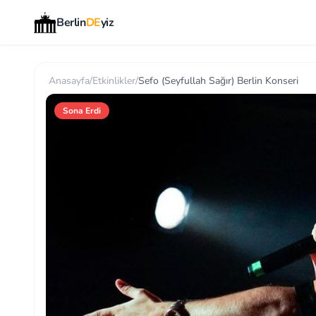
Berlin
DE
yiz
Anasayfa
/
Etkinlikler
/
Sefo (Seyfullah Sağır) Berlin Konseri
Sona Erdi