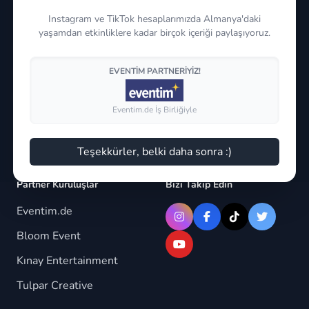
Instagram ve TikTok hesaplarımızda Almanya'daki
Anasayfa
Impressum
yaşamdan etkinliklere kadar birçok içeriği paylaşıyoruz.
Hakkımızda
Çerez Politikası
Etkinlikler
EVENTIM PARTNERIYIZ!
Datenschutz
Duyurular
Eventim.de İş Birliğiyle
S.S.S
İletişim
Teşekkürler, belki daha sonra :)
Partner Kuruluşlar
Bizi Takip Edin
Eventim.de
Bloom Event
Kınay Entertainment
Tulpar Creative