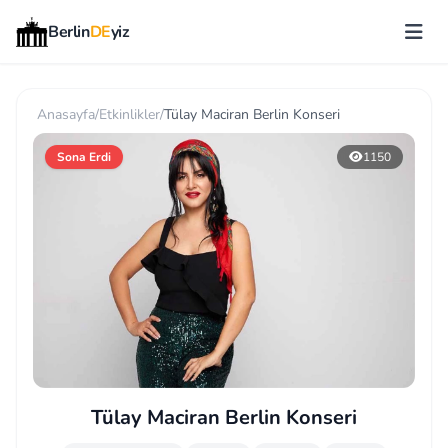
Berlin
DE
yiz
Anasayfa
/
Etkinlikler
/
Tülay Maciran Berlin Konseri
Sona Erdi
1150
Tülay Maciran Berlin Konseri