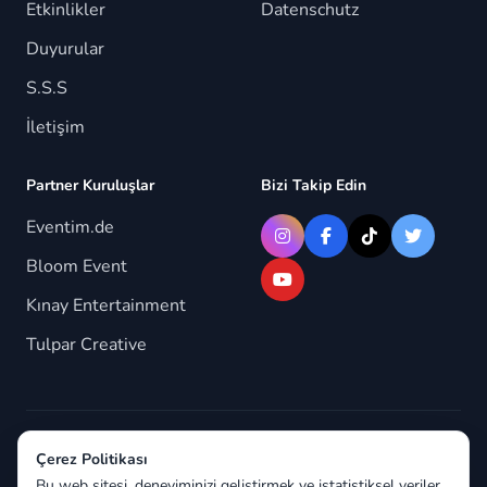
Etkinlikler
Datenschutz
Duyurular
S.S.S
İletişim
Partner Kuruluşlar
Bizi Takip Edin
Eventim.de
Bloom Event
Kınay Entertainment
Tulpar Creative
© 2026 Berlindeyiz.de. Tüm hakları saklıdır.
Çerez Politikası
Bu web sitesi, deneyiminizi geliştirmek ve istatistiksel veriler