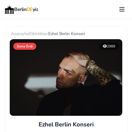
Berlin
DE
yiz
Anasayfa
/
Etkinlikler
/
Ezhel Berlin Konseri
Sona Erdi
2989
Ezhel Berlin Konseri