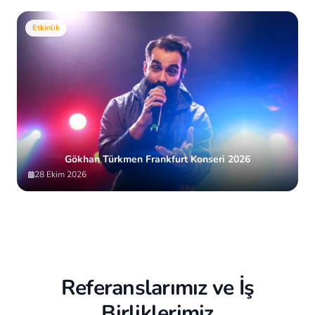
Etkinlik
Gökhan Türkmen Frankfurt Konseri 2026
28 Ekim 2026
Item
2
of
10
Referanslarımız ve İş
Birliklerimiz