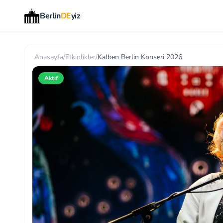
Berlin
DE
yiz
Anasayfa
/
Etkinlikler
/
Kalben Berlin Konseri 2026
Aktif