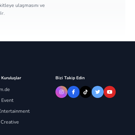
kitleye ulaşmasını ve
ir.
 Kuruluşlar
Bizi Takip Edin
im.de
 Event
Entertainment
 Creative