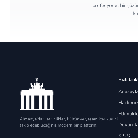
profesyonel bir çözü
ka
Hızlı Link
Anasayf
Hakkımı
Etkinlikl
Almanya'daki etkinlikler, kültür ve yaşam içeriklerini
Duyurula
takip edebileceğiniz modern bir platform.
S.S.S