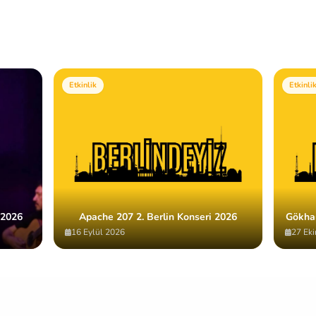
Etkinlik
Etkinli
 2026
Apache 207 2. Berlin Konseri 2026
Gökha
16 Eylül 2026
27 Ek