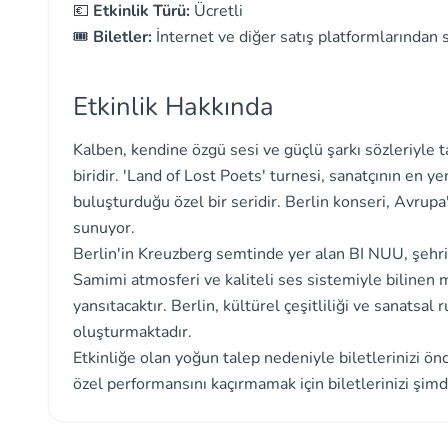
💶
Etkinlik Türü:
Ücretli
🎟️
Biletler:
İnternet ve diğer satış platformlarından sa
Etkinlik Hakkında
Kalben, kendine özgü sesi ve güçlü şarkı sözleriyle t
biridir. 'Land of Lost Poets' turnesi, sanatçının en yen
buluşturduğu özel bir seridir. Berlin konseri, Avrupa'
sunuyor.
Berlin'in Kreuzberg semtinde yer alan BI NUU, şehri
Samimi atmosferi ve kaliteli ses sistemiyle bilinen me
yansıtacaktır. Berlin, kültürel çeşitliliği ve sanatsa
oluşturmaktadır.
Etkinliğe olan yoğun talep nedeniyle biletlerinizi ön
özel performansını kaçırmamak için biletlerinizi şimd