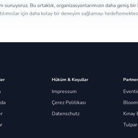
m sunuyoruz. Bu ortaklık, organizasyonlarımızın daha geniş bir 
tılımcılar için daha kolay bir deneyim sağlamayı hedeflemekted
ler
Hüküm & Koşullar
Partner
a
Impressum
Event
zda
Çerez Politikası
Bloom
er
Datenschutz
Kınay 
r
Tulpar