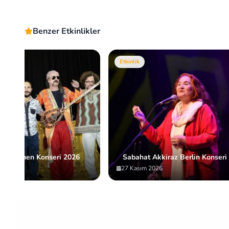
Benzer Etkinlikler
Etkinlik
a Bremen Konseri 2026
Sabahat Akkiraz Berlin Konseri
27 Kasım 2026
Item
2
of
10