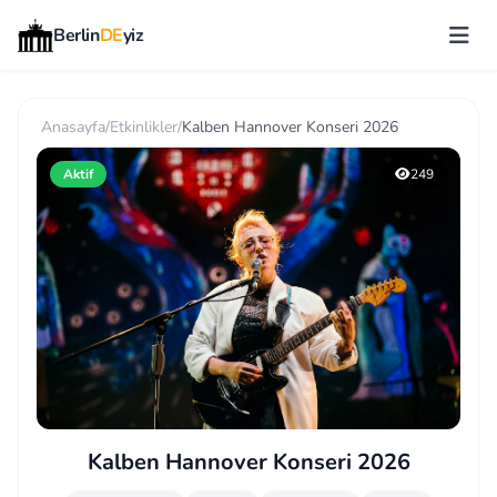
Berlin
DE
yiz
Anasayfa
/
Etkinlikler
/
Kalben Hannover Konseri 2026
Aktif
249
Kalben Hannover Konseri 2026