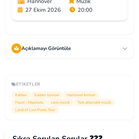
Hannover
Müzik
27 Ekim 2026
20:00
Açıklamayı Görüntüle
ETIKETLER
Kalben
Kalben konseri
Hannover konser
Faust - Mephisto
canlı müzik
Türk alternatif müzik
Land of Lost Poets Tour
Sıkça Sorulan Sorular ❓❓❓