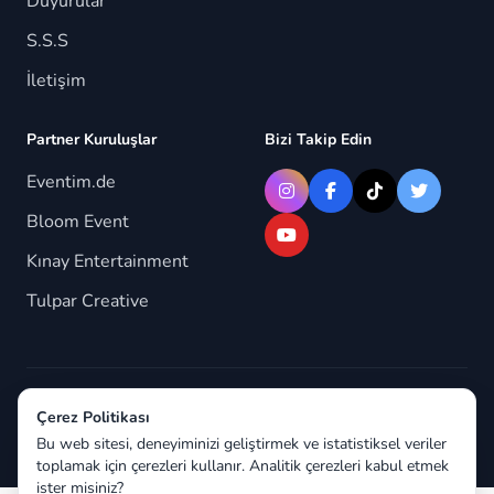
Duyurular
S.S.S
İletişim
Partner Kuruluşlar
Bizi Takip Edin
Eventim.de
Bloom Event
Kınay Entertainment
Tulpar Creative
© 2026 Berlindeyiz.de. Tüm hakları saklıdır.
Çerez Politikası
Bu web sitesi, deneyiminizi geliştirmek ve istatistiksel veriler
toplamak için çerezleri kullanır. Analitik çerezleri kabul etmek
ister misiniz?