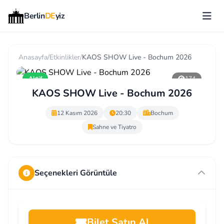
Berlin
DE
yiz
Anasayfa
/
Etkinlikler
/
KAOS SHOW Live - Bochum 2026
Aktif
174
KAOS SHOW Live - Bochum 2026
12 Kasım 2026
20:30
Bochum
Sahne ve Tiyatro
Seçenekleri Görüntüle
Bilet Satın Al