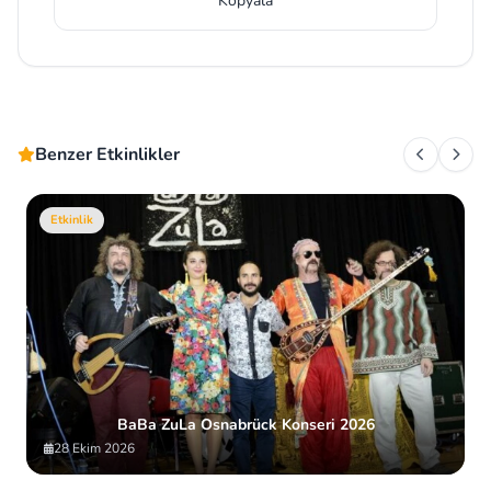
Kopyala
Benzer Etkinlikler
Etkinlik
BaBa ZuLa Osnabrück Konseri 2026
28 Ekim 2026
Item