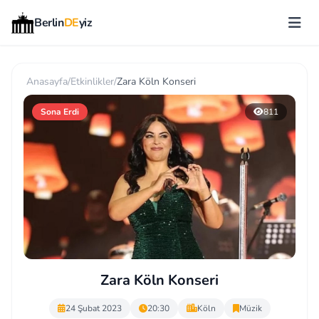
Berlin
DE
yiz
Anasayfa
/
Etkinlikler
/
Zara Köln Konseri
Sona Erdi
811
Zara Köln Konseri
24 Şubat 2023
20:30
Köln
Müzik