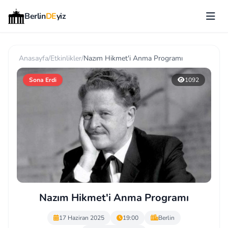
Berlin
DE
yiz
Anasayfa
/
Etkinlikler
/
Nazım Hikmet'i Anma Programı
Sona Erdi
1092
Nazım Hikmet'i Anma Programı
17 Haziran 2025
19:00
Berlin