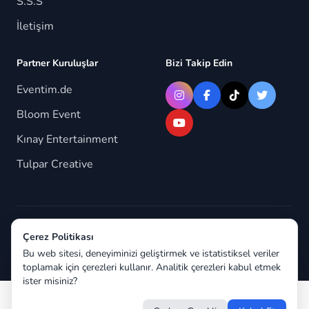
S.S.S
İletişim
Partner Kuruluşlar
Bizi Takip Edin
Eventim.de
Bloom Event
Kınay Entertainment
Tulpar Creative
© 2026 Berlindeyiz.de. Tüm hakları saklıdır.
Çerez Politikası
Bu web sitesi, deneyiminizi geliştirmek ve istatistiksel veriler
toplamak için çerezleri kullanır. Analitik çerezleri kabul etmek
ister misiniz?