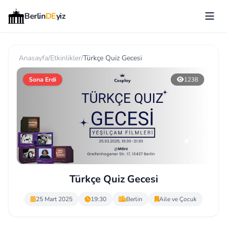
Berlin
DE
yiz
Anasayfa
/
Etkinlikler
/
Türkçe Quiz Gecesi
Sona Erdi
1238
Türkçe Quiz Gecesi
25 Mart 2025
19:30
Berlin
Aile ve Çocuk