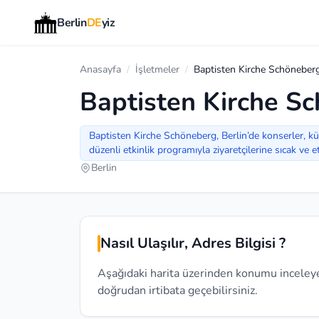
Berlin
DE
yiz
Anasayfa
/
İşletmeler
/
Baptisten Kirche Schöneber
Baptisten Kirche S
Baptisten Kirche Schöneberg, Berlin’de konserler, kül
düzenli etkinlik programıyla ziyaretçilerine sıcak ve e
Berlin
Nasıl Ulaşılır, Adres Bilgisi ?
Aşağıdaki harita üzerinden konumu inceleyebi
doğrudan irtibata geçebilirsiniz.