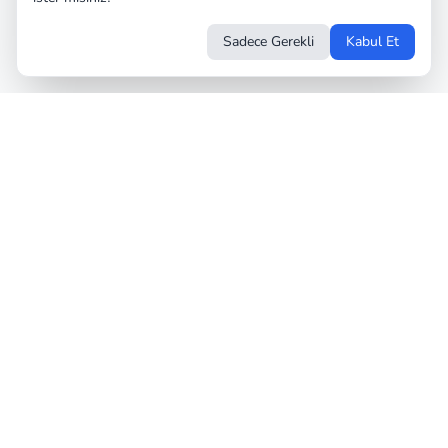
Sadece Gerekli
Kabul Et
Almanya'daki etkinlikler, kültür ve yaşam içeriklerini
takip edebileceğiniz modern bir platform.
Hızlı Linkler
Hüküm & Koşullar
Anasayfa
Impressum