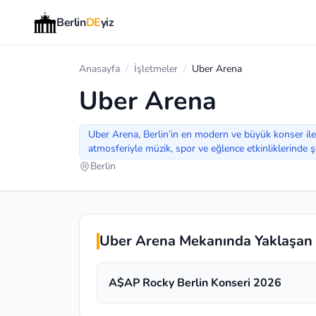
Berlin
DE
yiz
Anasayfa
/
İşletmeler
/
Uber Arena
Uber Arena
Uber Arena, Berlin’in en modern ve büyük konser ile et
atmosferiyle müzik, spor ve eğlence etkinliklerinde
Berlin
Uber Arena Mekanında Yaklaşan E
A$AP Rocky Berlin Konseri 2026