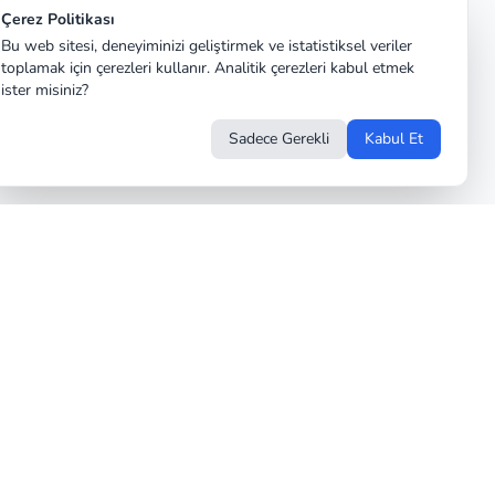
Çerez Politikası
Bu web sitesi, deneyiminizi geliştirmek ve istatistiksel veriler
toplamak için çerezleri kullanır. Analitik çerezleri kabul etmek
ister misiniz?
Sadece Gerekli
Kabul Et
 Kuruluşlar
Bizi Takip Edin
im.de
 Event