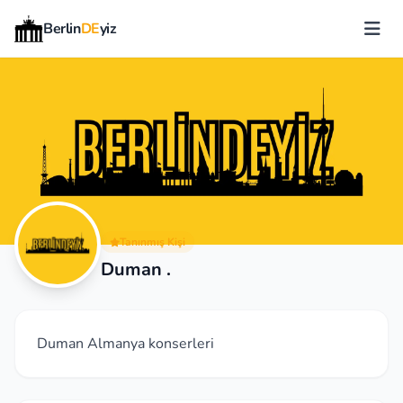
Berlin
DE
yiz
Tanınmış Kişi
Duman .
Duman Almanya konserleri