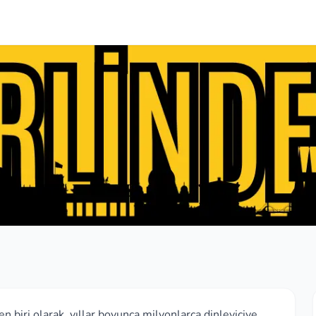
 biri olarak, yıllar boyunca milyonlarca dinleyiciye