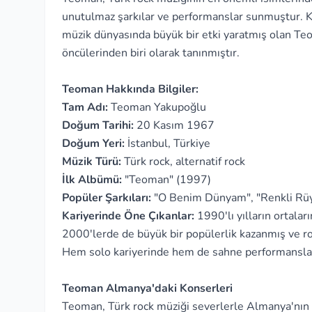
unutulmaz şarkılar ve performanslar sunmuştur. Ken
müzik dünyasında büyük bir etki yaratmış olan Teo
öncülerinden biri olarak tanınmıştır.
Teoman Hakkında Bilgiler:
Tam Adı:
Teoman Yakupoğlu
Doğum Tarihi:
20 Kasım 1967
Doğum Yeri:
İstanbul, Türkiye
Müzik Türü:
Türk rock, alternatif rock
İlk Albümü:
"Teoman" (1997)
Popüler Şarkıları:
"O Benim Dünyam", "Renkli Rüyal
Kariyerinde Öne Çıkanlar:
1990'lı yılların ortala
2000'lerde de büyük bir popülerlik kazanmış ve ro
Hem solo kariyerinde hem de sahne performanslar
Teoman Almanya'daki Konserleri
Teoman, Türk rock müziği severlerle Almanya'nın 