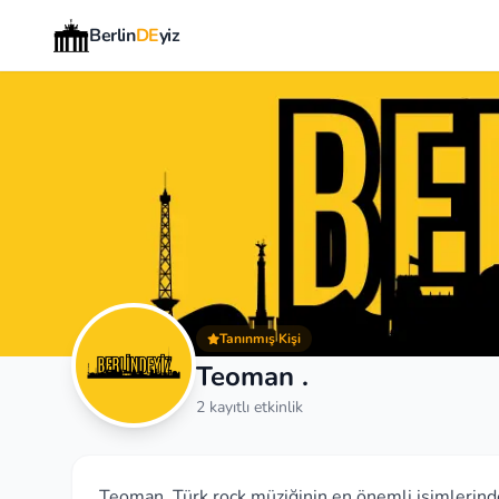
Berlin
DE
yiz
Tanınmış Kişi
Teoman .
2 kayıtlı etkinlik
Teoman, Türk rock müziğinin en önemli isimlerinden