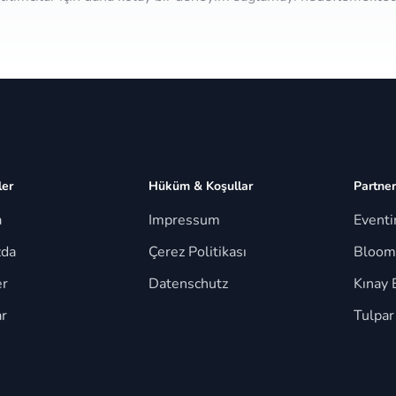
ler
Hüküm & Koşullar
Partner
a
Impressum
Event
zda
Çerez Politikası
Bloom
er
Datenschutz
Kınay 
r
Tulpar