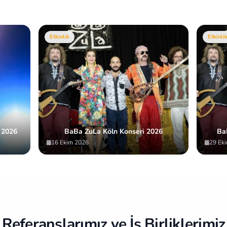
Etkinlik
Etkinli
 2026
BaBa ZuLa Köln Konseri 2026
Ba
16 Ekim 2026
29 Ek
Referanslarımız ve İş Birliklerimiz