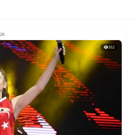
026
352