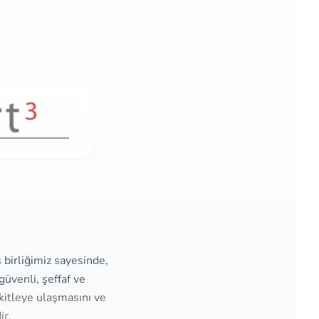
ş birliğimiz sayesinde,
üvenli, şeffaf ve
kitleye ulaşmasını ve
ir.