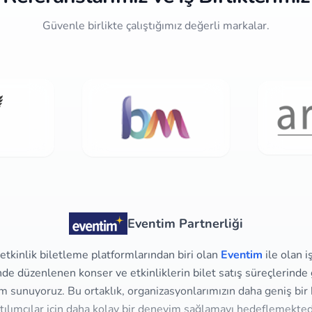
Güvenle birlikte çalıştığımız değerli markalar.
Eventim Partnerliği
tkinlik biletleme platformlarından biri olan
Eventim
ile olan i
e düzenlenen konser ve etkinliklerin bilet satış süreçlerinde g
m sunuyoruz. Bu ortaklık, organizasyonlarımızın daha geniş bir 
tılımcılar için daha kolay bir deneyim sağlamayı hedeflemekted