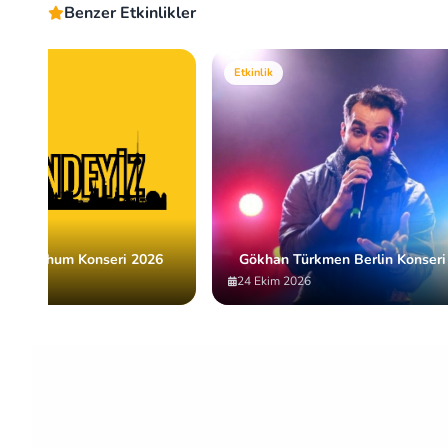
Benzer Etkinlikler
Etkinlik
an Bochum Konseri 2026
Gökhan Türkmen Berlin Konseri
24 Ekim 2026
Item
2
of
10