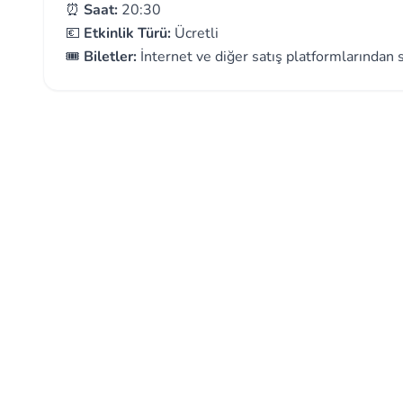
⏰
Saat:
20:30
💶
Etkinlik Türü:
Ücretli
🎟️
Biletler:
İnternet ve diğer satış platformlarından sa