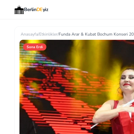
Berlin
DE
yiz
Anasayfa
/
Etkinlikler
/
Funda Arar & Kubat Bochum Konseri 2
Sona Erdi